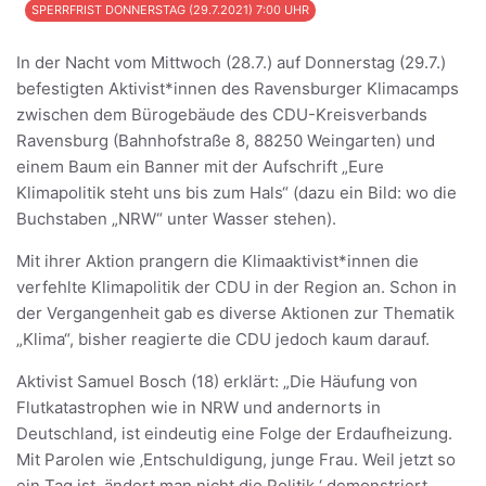
SPERRFRIST DONNERSTAG (29.7.2021) 7:00 UHR
In der Nacht vom Mittwoch (28.7.) auf Donnerstag (29.7.)
befestigten Aktivist*innen des Ravensburger Klimacamps
zwischen dem Bürogebäude des CDU-Kreisverbands
Ravensburg (Bahnhofstraße 8, 88250 Weingarten) und
einem Baum ein Banner mit der Aufschrift „Eure
Klimapolitik steht uns bis zum Hals“ (dazu ein Bild: wo die
Buchstaben „NRW“ unter Wasser stehen).
Mit ihrer Aktion prangern die Klimaaktivist*innen die
verfehlte Klimapolitik der CDU in der Region an. Schon in
der Vergangenheit gab es diverse Aktionen zur Thematik
„Klima“, bisher reagierte die CDU jedoch kaum darauf.
Aktivist Samuel Bosch (18) erklärt: „Die Häufung von
Flutkatastrophen wie in NRW und andernorts in
Deutschland, ist eindeutig eine Folge der Erdaufheizung.
Mit Parolen wie ‚Entschuldigung, junge Frau. Weil jetzt so
ein Tag ist, ändert man nicht die Politik.‘ demonstriert